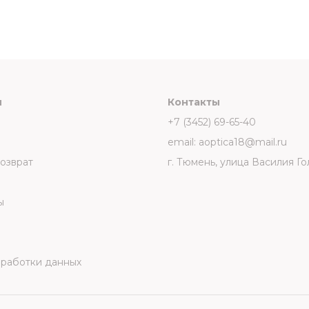
и
Контакты
+7 (3452) 69-65-40
email: aoptica18@mail.ru
возврат
г. Тюмень, улица Василия Го
ы
бработки данных