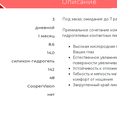
Описание
3
Под заказ, ожидание до 7 р
дневной
Премиальное сочетание комф
гидрогелевых контактных ли
1 месяц
8,6
Высокая кислородная 
Ваших глаз
14,0
Естественное увлажне
силикон-гидрогель
поверхности увеличив
Устойчивость к отлож
142
Гибкость и мягкость м
48
комфорт от ношения
Закругленный край ли
CooperVision
нет