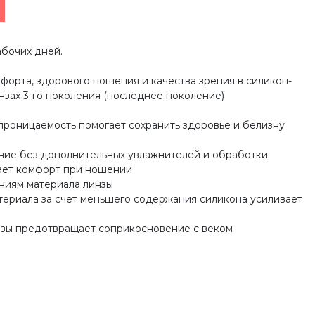
абочих дней.
орта, здорового ношения и качества зрения в силикон-
нзах 3-го поколения (последнее поколение)
проницаемость помогает сохранить здоровье и белизну
ние без дополнительных увлажнителей и обработки
ает комфорт при ношении
ениям материала линзы
атериала за счет меньшего содержания силикона усиливает
нзы предотвращает соприкосновение с веком