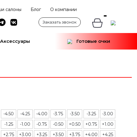
и салоны
Блог
О компании
Заказать звонок
Аксессуары
Готовые очки
-4.50
-4.25
-4.00
-3.75
-3.50
-3.25
-3.00
-1.25
-1.00
-0.75
-0.50
+0.50
+0.75
+1.00
+2.75
+3.00
+3.25
+3.50
+3.75
+4.00
+4.25