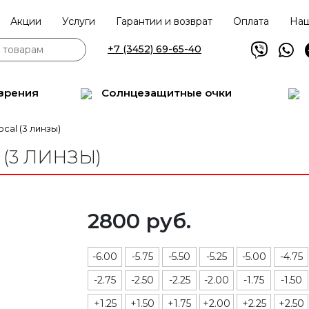
Акции
Услуги
Гарантии и возврат
Оплата
Наш
+7 (3452) 69-65-40
зрения
Солнцезащитные очки
ocal (3 линзы)
 (3 ЛИНЗЫ)
2800 руб.
-6.00
-5.75
-5.50
-5.25
-5.00
-4.75
-2.75
-2.50
-2.25
-2.00
-1.75
-1.50
+1.25
+1.50
+1.75
+2.00
+2.25
+2.50