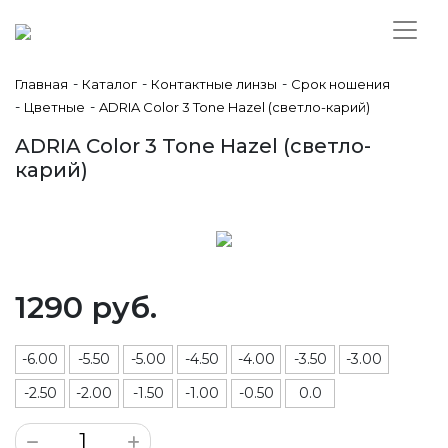
-
-
-
Главная
Каталог
Контактные линзы
Срок ношения
-
-
Цветные
ADRIA Color 3 Tone Hazel (светло-карий)
ADRIA Color 3 Tone Hazel (светло-
карий)
1290 руб.
-6.00
-5.50
-5.00
-4.50
-4.00
-3.50
-3.00
-2.50
-2.00
-1.50
-1.00
-0.50
0.0