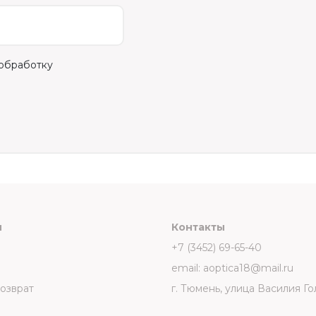
 обработку
и
Контакты
+7 (3452) 69-65-40
email: aoptica18@mail.ru
возврат
г. Тюмень, улица Василия Го